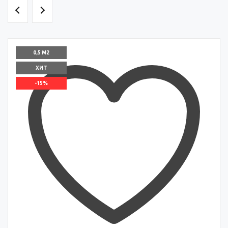
0,5 М2
ХИТ
-15%