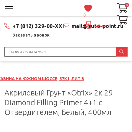
0
0
0
+7 (812) 329-00-XX
mail@auto-point.ru
Кабинет
Заказать звонок
ОМ ШОССЕ, 37К1, ЛИТ Б
Акриловый Грунт «Otrix» 2к 29
Diamond Filling Primer 4+1 с
Отвердителем, Белый, 400мл