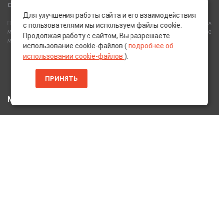
Сеть Магазинов «AutoPoint»
Для улучшения работы сайта и его взаимодействия
Полный спектр горюче-смазочных, абразивных и лакокрасочных
с пользователями мы используем файлы cookie.
материалов от лучших европейских производителей, а также
Продолжая работу с сайтом, Вы разрешаете
многое другое для вашего автомобиля.
использование cookie-файлов (
подробнее об
использовании cookie-файлов
).
ПРИНЯТЬ
МЕНЮ
Главная
Каталог Товаров
Акции
Информация
О нас
Услуги
Вакансии
Контакты