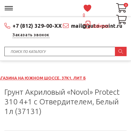
0
0
0
+7 (812) 329-00-XX
mail@auto-point.ru
Кабинет
Заказать звонок
ЖНОМ ШОССЕ, 37К1, ЛИТ Б
Грунт Акриловый «Novol» Protect
310 4+1 с Отвердителем, Белый
1л (37131)