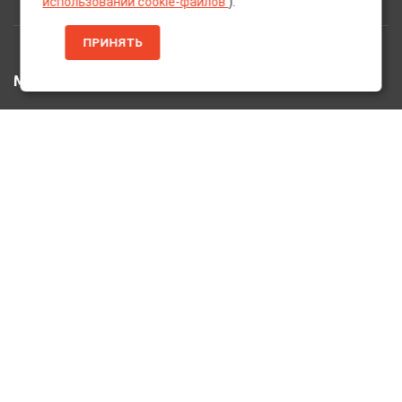
использовании cookie-файлов
).
ПРИНЯТЬ
МЕНЮ
Главная
Каталог Товаров
Акции
Информация
О нас
Услуги
Вакансии
Контакты
ДОПОЛНИТЕЛЬНО
Оплата и Доставка