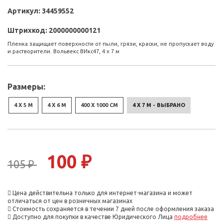
Артикул:
34459552
Штрихкод:
2000000000121
Пленка защищает поверхности от пыли, грязи, краски, не пропускает воду
и растворители. Вольвекс ВИкс47, 4 x 7 м
Размеры:
4 X 5 М
4 X 6 М
400 X 1000 СМ
4 X 7 М - ВЫБРАНО
100 ₽
105 ₽
Цена действительна только для интернет-магазина и может
отличаться от цен в розничных магазинах
Стоимость сохраняется в течении 7 дней после оформления заказа
Доступно для покупки в качестве Юридического Лица
подробнее