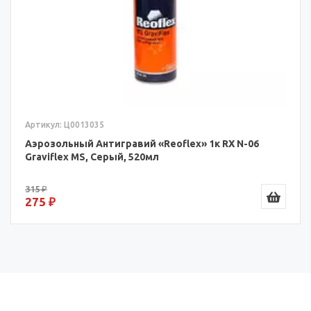
Артикул: Ц0013035
Аэрозольный Антигравий «Reoflex» 1к RX N-06
Graviflex MS, Серый, 520мл
315 ₽
275 ₽