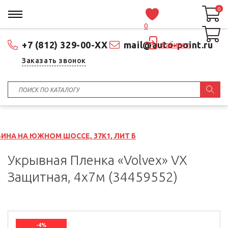
0
0
0
+7 (812) 329-00-XX
mail@auto-point.ru
Кабинет
Заказать звонок
М ШОССЕ, 37К1, ЛИТ Б
Укрывная Пленка «Volvex» VX
Защитная, 4x7м (34459552)
-4%