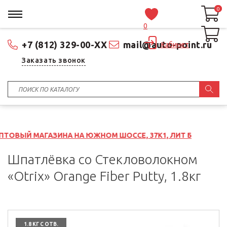
0
0
0
+7 (812) 329-00-XX
mail@auto-point.ru
Кабинет
Заказать звонок
ИНА НА ЮЖНОМ ШОССЕ, 37К1, ЛИТ Б
Шпатлёвка со Стекловолокном
«Otrix» Orange Fiber Putty, 1.8кг
1.8 КГ С ОТВ.