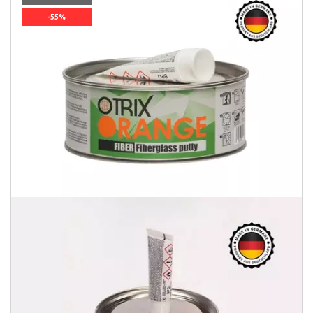
-55%
`]]