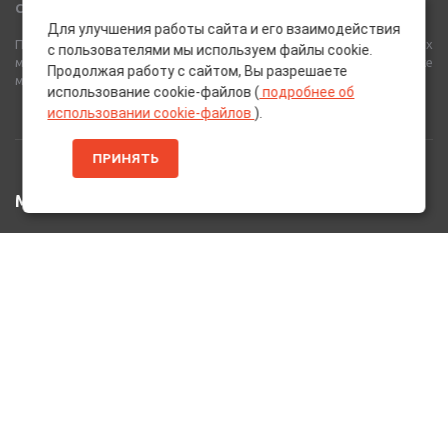
Сеть Магазинов «AutoPoint»
Для улучшения работы сайта и его взаимодействия
Полный спектр горюче-смазочных, абразивных и лакокрасочных
с пользователями мы используем файлы cookie.
материалов от лучших европейских производителей, а также
Продолжая работу с сайтом, Вы разрешаете
многое другое для вашего автомобиля.
использование cookie-файлов (
подробнее об
использовании cookie-файлов
).
ПРИНЯТЬ
МЕНЮ
Главная
Каталог Товаров
Акции
Информация
О нас
Услуги
Вакансии
Контакты