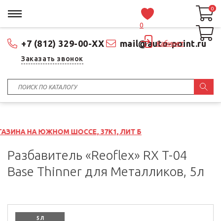
0
0
0
+7 (812) 329-00-XX
mail@auto-point.ru
Кабинет
Заказать звонок
НОМ ШОССЕ, 37К1, ЛИТ Б
Разбавитель «Reoflex» RX T-04
Base Thinner для Металликов, 5л
5 Л