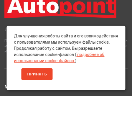
Сеть Магазинов «AutoPoint»
Для улучшения работы сайта и его взаимодействия
Полный спектр горюче-смазочных, абразивных и лакокрасочных
с пользователями мы используем файлы cookie.
материалов от лучших европейских производителей, а также
Продолжая работу с сайтом, Вы разрешаете
многое другое для вашего автомобиля.
использование cookie-файлов (
подробнее об
использовании cookie-файлов
).
ПРИНЯТЬ
МЕНЮ
Главная
Каталог Товаров
Акции
Информация
О нас