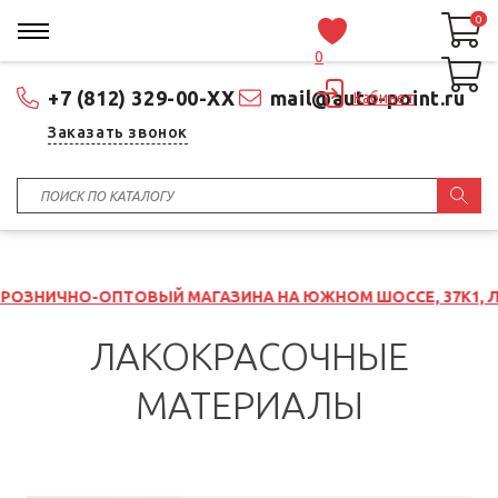
0
0
0
+7 (812) 329-00-XX
mail@auto-point.ru
Кабинет
Заказать звонок
ИЧНО-ОПТОВЫЙ МАГАЗИНА НА ЮЖНОМ ШОССЕ, 37К1, ЛИТ Б
ЛАКОКРАСОЧНЫЕ
МАТЕРИАЛЫ