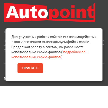
Сеть Магазинов «AutoPoint»
Для улучшения работы сайта и его взаимодействия
Полный спектр горюче-смазочных, абразивных и лакокрасочных
с пользователями мы используем файлы cookie.
материалов от лучших европейских производителей, а также
Продолжая работу с сайтом, Вы разрешаете
многое другое для вашего автомобиля.
использование cookie-файлов (
подробнее об
использовании cookie-файлов
).
ПРИНЯТЬ
МЕНЮ
Главная
Каталог Товаров
Акции
Информация