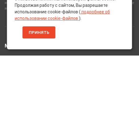
материалов от лучших европейских производителей, а также
Продолжая работу с сайтом, Вы разрешаете
многое другое для вашего автомобиля.
использование cookie-файлов (
подробнее об
использовании cookie-файлов
).
ПРИНЯТЬ
МЕНЮ
Главная
Каталог Товаров
Акции
Информация
О нас
Услуги
Вакансии
Контакты