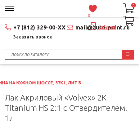
0
0
0
+7 (812) 329-00-XX
mail@auto-point.ru
Кабинет
Заказать звонок
 ШОССЕ, 37К1, ЛИТ Б
Лак Акриловый «Volvex» 2К
Titanium HS 2:1 с Отвердителем,
1л