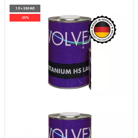
1 Л + 500 МЛ
-25%
`]]