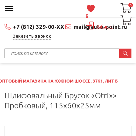
0
0
0
+7 (812) 329-00-XX
mail@auto-point.ru
Кабинет
Заказать звонок
АЗИНА НА ЮЖНОМ ШОССЕ, 37К1, ЛИТ Б
Шлифовальный Брусок «Otrix»
Пробковый, 115x60x25мм