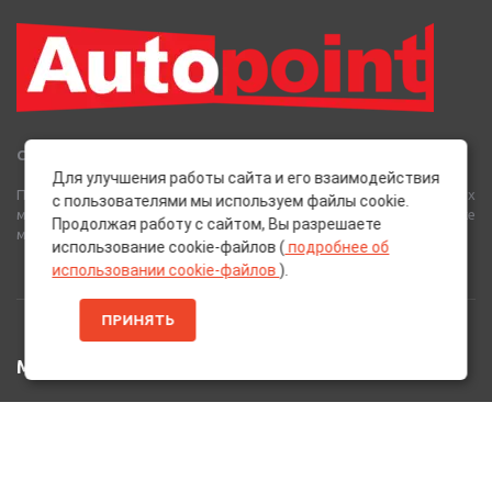
Сеть Магазинов «AutoPoint»
Для улучшения работы сайта и его взаимодействия
Полный спектр горюче-смазочных, абразивных и лакокрасочных
с пользователями мы используем файлы cookie.
материалов от лучших европейских производителей, а также
Продолжая работу с сайтом, Вы разрешаете
многое другое для вашего автомобиля.
использование cookie-файлов (
подробнее об
использовании cookie-файлов
).
ПРИНЯТЬ
МЕНЮ
Главная
Каталог Товаров
Акции