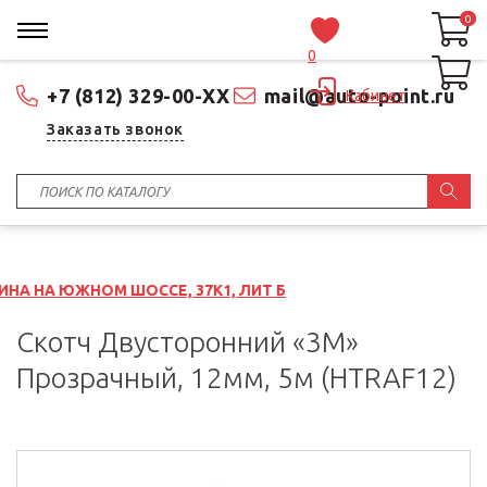
0
0
0
+7 (812) 329-00-XX
mail@auto-point.ru
Кабинет
Заказать звонок
М ШОССЕ, 37К1, ЛИТ Б
Скотч Двусторонний «3M»
Прозрачный, 12мм, 5м (HTRAF12)