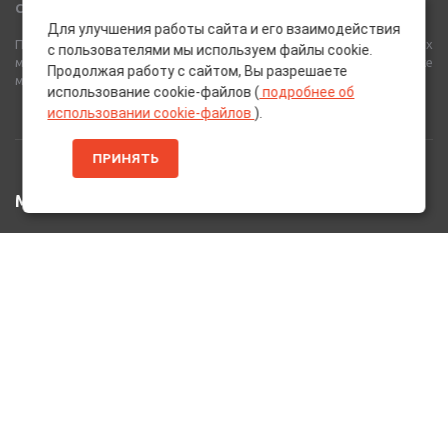
Сеть Магазинов «AutoPoint»
Для улучшения работы сайта и его взаимодействия
Полный спектр горюче-смазочных, абразивных и лакокрасочных
с пользователями мы используем файлы cookie.
материалов от лучших европейских производителей, а также
Продолжая работу с сайтом, Вы разрешаете
многое другое для вашего автомобиля.
использование cookie-файлов (
подробнее об
использовании cookie-файлов
).
ПРИНЯТЬ
МЕНЮ
Главная
Каталог Товаров
Акции
Информация
О нас
Услуги
Вакансии
Контакты