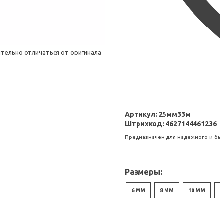
тельно отличаться от оригинала
Артикул:
25мм33м
Штрихкод:
4627144461236
Предназначен для надежного и бы
Размеры:
6 ММ
8 ММ
10 ММ