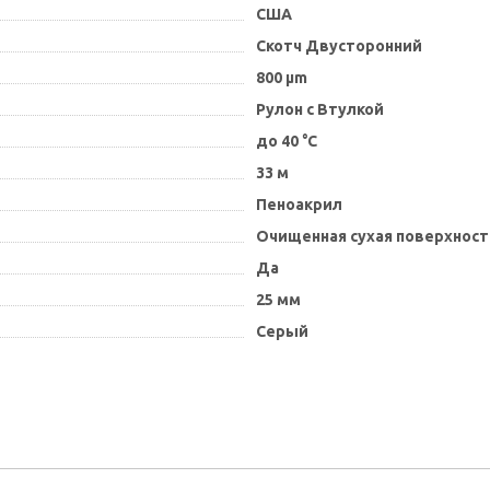
США
Скотч Двусторонний
800 µm
Рулон с Втулкой
до 40 °C
33 м
Пеноакрил
Очищенная сухая поверхност
Да
25 мм
Серый