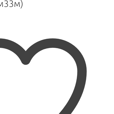
м33м)