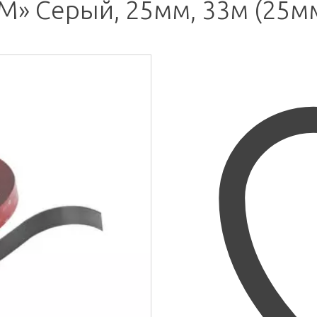
M» Серый, 25мм, 33м (25м