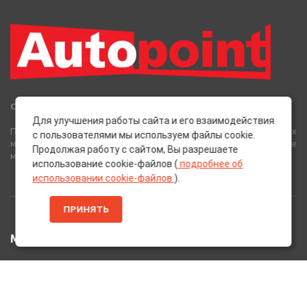
Сеть Магазинов «AutoPoint»
Для улучшения работы сайта и его взаимодействия
Полный спектр горюче-смазочных, абразивных и лакокрасочных
с пользователями мы используем файлы cookie.
материалов от лучших европейских производителей, а также
Продолжая работу с сайтом, Вы разрешаете
многое другое для вашего автомобиля.
использование cookie-файлов (
подробнее об
использовании cookie-файлов
).
ПРИНЯТЬ
МЕНЮ
Главная
Каталог Товаров
Акции