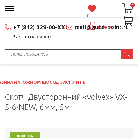
0
0
0
+7 (812) 329-00-XX
mail@auto-point.ru
Кабинет
Заказать звонок
ОМ ШОССЕ, 37К1, ЛИТ Б
Скотч Двусторонний «Volvex» VX-
5-6-NEW, 6мм, 5м
НОВИНКА