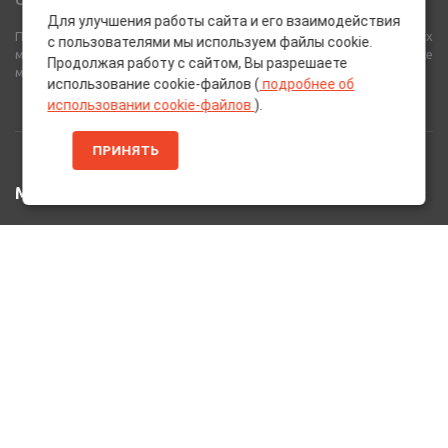
Сеть Магазинов «AutoPoint»
Для улучшения работы сайта и его взаимодействия
Полный спектр горюче-смазочных, абразивных и лакокрасочных
с пользователями мы используем файлы cookie.
материалов от лучших европейских производителей, а также
Продолжая работу с сайтом, Вы разрешаете
многое другое для вашего автомобиля.
использование cookie-файлов (
подробнее об
использовании cookie-файлов
).
ПРИНЯТЬ
МЕНЮ
Главная
Каталог Товаров
Акции
Информация
О нас
Услуги
Вакансии
Контакты