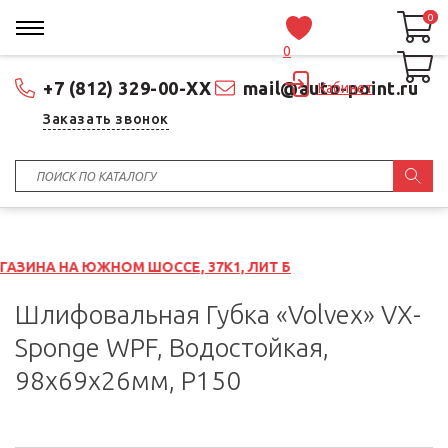
0
0
0
+7 (812) 329-00-XX
mail@auto-point.ru
Кабинет
Заказать звонок
НОМ ШОССЕ, 37К1, ЛИТ Б
Шлифовальная Губка «Volvex» VX-
Sponge WPF, Водостойкая,
98x69x26мм, P150