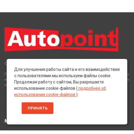
Сеть Магазинов «AutoPoint»
Для улучшения работы сайта и его взаимодействия
Полный спектр горюче-смазочных, абразивных и лакокрасочных
с пользователями мы используем файлы cookie.
материалов от лучших европейских производителей, а также
Продолжая работу с сайтом, Вы разрешаете
многое другое для вашего автомобиля.
использование cookie-файлов (
подробнее об
использовании cookie-файлов
).
ПРИНЯТЬ
МЕНЮ
Главная