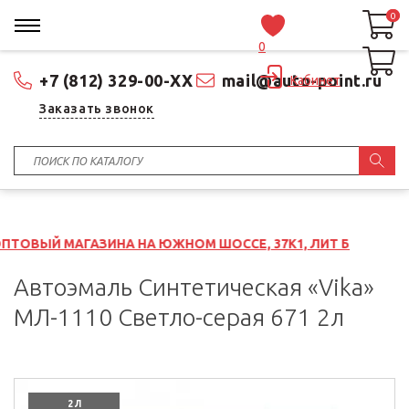
0
0
0
+7 (812) 329-00-XX
mail@auto-point.ru
Кабинет
Заказать звонок
ЗИНА НА ЮЖНОМ ШОССЕ, 37К1, ЛИТ Б
Автоэмаль Синтетическая «Vika»
МЛ-1110 Светло-серая 671 2л
2 Л