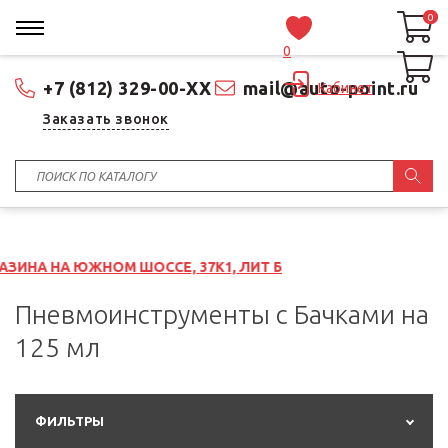
0
0
0
+7 (812) 329-00-XX
mail@auto-point.ru
Кабинет
Заказать звонок
ОМ ШОССЕ, 37К1, ЛИТ Б
Пневмоинструменты с Бачками на
125 мл
ФИЛЬТРЫ