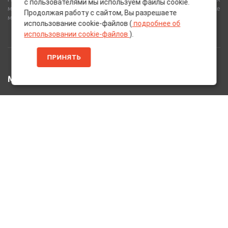
с пользователями мы используем файлы cookie.
материалов от лучших европейских производителей, а также
Продолжая работу с сайтом, Вы разрешаете
многое другое для вашего автомобиля.
использование cookie-файлов (
подробнее об
использовании cookie-файлов
).
ПРИНЯТЬ
МЕНЮ
Главная
Каталог Товаров
Акции
Информация
О нас
Услуги
Вакансии
Контакты