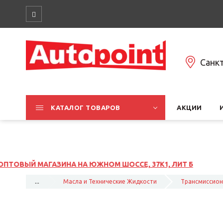
Санк
КАТАЛОГ ТОВАРОВ
АКЦИИ
К1, ЛИТ Б
...
Масла и Технические Жидкости
Трансмиссио