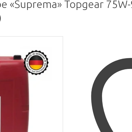
 «Suprema» Topgear 75W-9
)