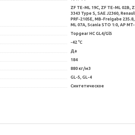
ZF TE-ML 19C, ZF TE-ML 02B, 
3343 Type S, SAE J2360, Renaul
PRF-2105E, MB-Freigabe 235.8,
ML 07A, Scania STO 1:0, AP MT
Topgear HC GL4/Gl5
-42 °С
Да
184
880 кг/м3
GL-5, GL-4
Синтетическое