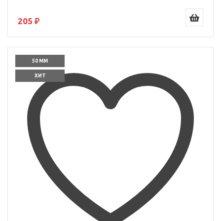
205 ₽
50 ММ
ХИТ