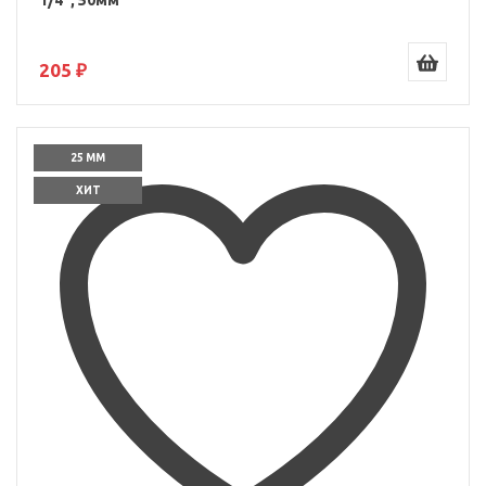
1/4", 50мм
205 ₽
25 ММ
ХИТ