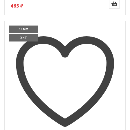
465 ₽
50 ММ
ХИТ