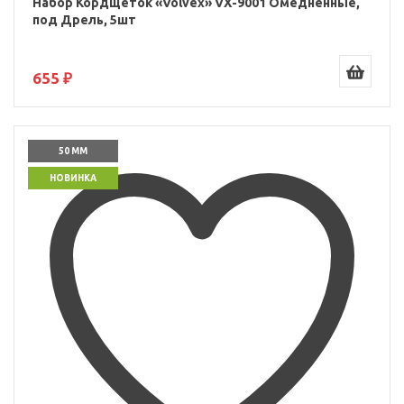
Набор Кордщеток «Volvex» VX-9001 Омедненные,
под Дрель, 5шт
655 ₽
50 ММ
НОВИНКА