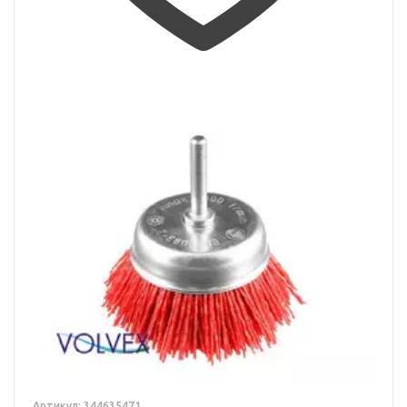
Артикул: 344635471