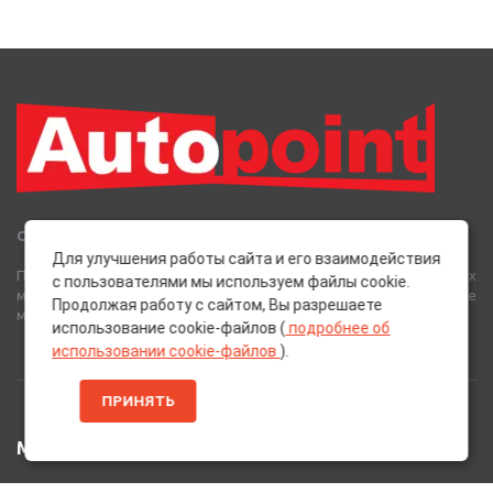
Сеть Магазинов «AutoPoint»
Для улучшения работы сайта и его взаимодействия
Полный спектр горюче-смазочных, абразивных и лакокрасочных
с пользователями мы используем файлы cookie.
материалов от лучших европейских производителей, а также
Продолжая работу с сайтом, Вы разрешаете
многое другое для вашего автомобиля.
использование cookie-файлов (
подробнее об
использовании cookie-файлов
).
ПРИНЯТЬ
МЕНЮ
Главная