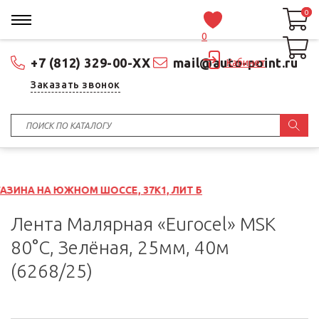
0
0
0
+7 (812) 329-00-XX
mail@auto-point.ru
Кабинет
Заказать звонок
ОМ ШОССЕ, 37К1, ЛИТ Б
Лента Малярная «Eurocel» MSK
80°С, Зелёная, 25мм, 40м
(6268/25)