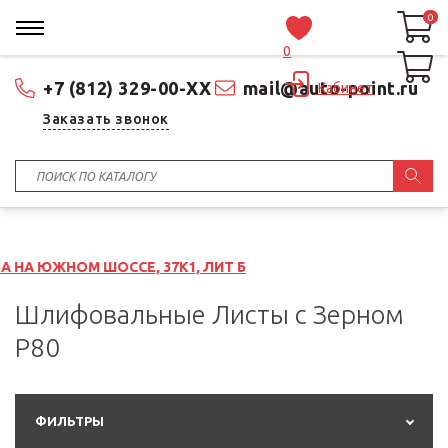
0
0
0
+7 (812) 329-00-XX
mail@auto-point.ru
Кабинет
Заказать звонок
ШОССЕ, 37К1, ЛИТ Б
Шлифовальные Листы с Зерном
P80
ФИЛЬТРЫ