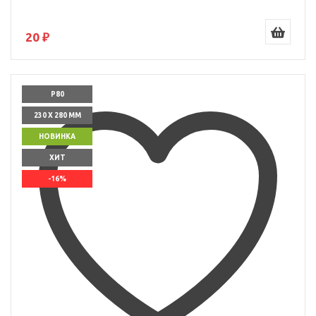
20 ₽
P80
230 X 280 ММ
НОВИНКА
ХИТ
-16%