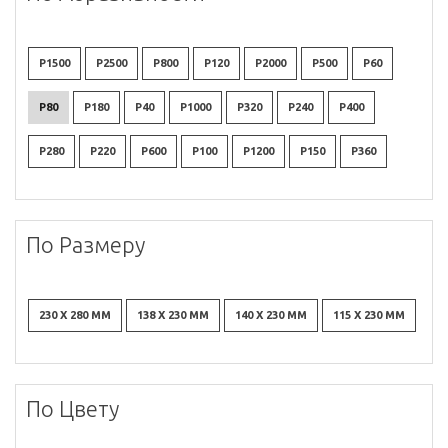
P1500
P2500
P800
P120
P2000
P500
P60
P80
P180
P40
P1000
P320
P240
P400
P280
P220
P600
P100
P1200
P150
P360
По Размеру
230 X 280 ММ
138 X 230 ММ
140 X 230 ММ
115 X 230 ММ
По Цвету