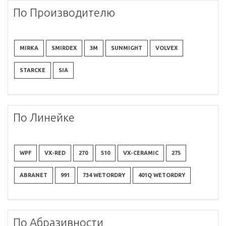
По Производителю
MIRKA
SMIRDEX
3M
SUNMIGHT
VOLVEX
STARCKE
SIA
По Линейке
WPF
VX-RED
270
510
VX-CERAMIC
275
ABRANET
991
734 WETORDRY
401Q WETORDRY
По Абразивности