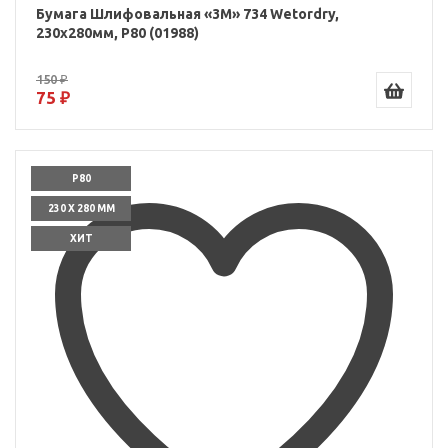
Бумага Шлифовальная «3M» 734 Wetordry,
230x280мм, P80 (01988)
150 ₽
75 ₽
P80
230 X 280 ММ
ХИТ