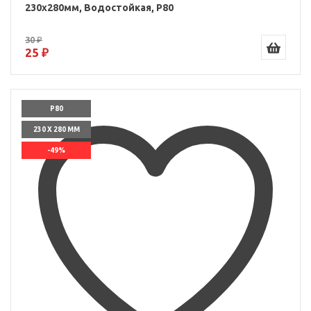
230x280мм, Водостойкая, P80
30 ₽
25 ₽
P80
230 X 280 ММ
-49%