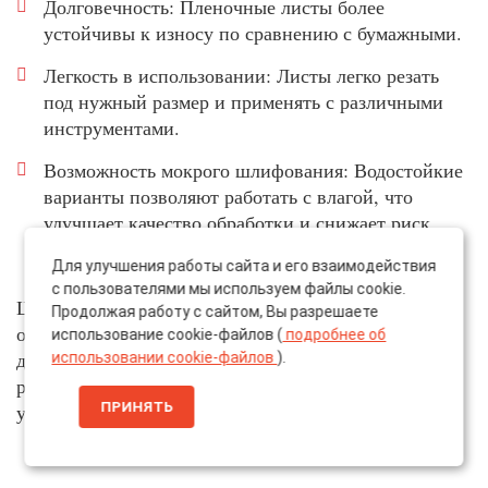
Долговечность: Пленочные листы более
устойчивы к износу по сравнению с бумажными.
Легкость в использовании: Листы легко резать
под нужный размер и применять с различными
инструментами.
Возможность мокрого шлифования: Водостойкие
варианты позволяют работать с влагой, что
улучшает качество обработки и снижает риск
повреждения материала.
Для улучшения работы сайта и его взаимодействия
с пользователями мы используем файлы cookie.
Шлифовальные листы на пленочной и бумажной
Продолжая работу с сайтом, Вы разрешаете
основе размером являются важным инструментом
использование cookie-файлов (
подробнее об
для достижения высококачественной отделки в
использовании cookie-файлов
).
различных отраслях благодаря своей
универсальности и разнообразию применения.
ПРИНЯТЬ