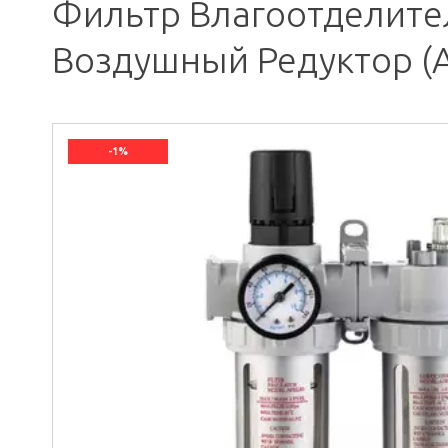
Фильтр Влагоотделител
Воздушный Редуктор (A
-1%
`]]