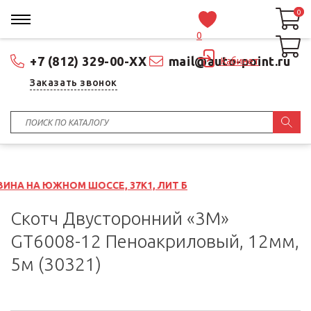
0
0
0
+7 (812) 329-00-XX
mail@auto-point.ru
Кабинет
Заказать звонок
М ШОССЕ, 37К1, ЛИТ Б
Скотч Двусторонний «3M»
GT6008-12 Пеноакриловый, 12мм,
5м (30321)