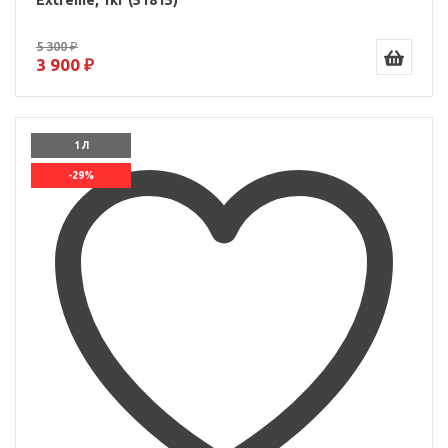
Extreme, 1кг (51815)
5 300 ₽
3 900 ₽
1 Л
-29%