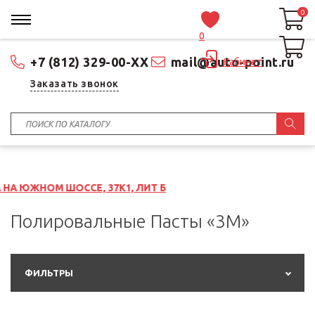
0
0
0
+7 (812) 329-00-XX
mail@auto-point.ru
Кабинет
Заказать звонок
ОССЕ, 37К1, ЛИТ Б
Полировальные Пасты «3M»
ФИЛЬТРЫ