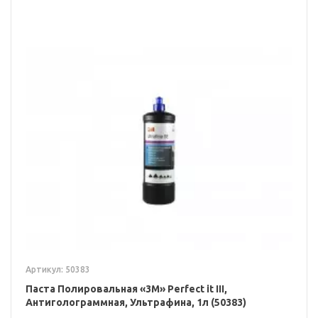
Артикул: 50383
Паста Полировальная «3M» Perfect it III,
Антиголограммная, Ультрафина, 1л (50383)