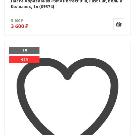
Паста Абразивная «3M» Perfect it III, Fast Cut, Белый
Колпачок, 1л (09374)
5 100 ₽
3 600 ₽
1 Л
-26%