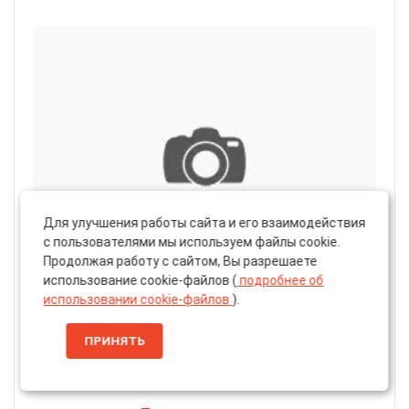
Для улучшения работы сайта и его взаимодействия
с пользователями мы используем файлы cookie.
Продолжая работу с сайтом, Вы разрешаете
использование cookie-файлов (
подробнее об
использовании cookie-файлов
).
Артикул: 60150
Паста Полировальная «3M» Gloss Polishing для
ПРИНЯТЬ
Стекла, 1л (60150)