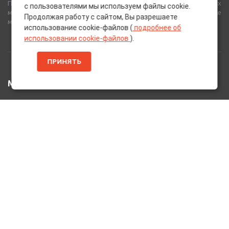
Полный спектр горюче-смазочных, абразивных и лакокрасочных
с пользователями мы используем файлы cookie.
материалов от лучших европейских производителей, а также
Продолжая работу с сайтом, Вы разрешаете
многое другое для вашего автомобиля.
использование cookie-файлов (
подробнее об
использовании cookie-файлов
).
ПРИНЯТЬ
МЕНЮ
Главная
Каталог Товаров
Акции
Информация
О нас
Услуги
Вакансии
Контакты