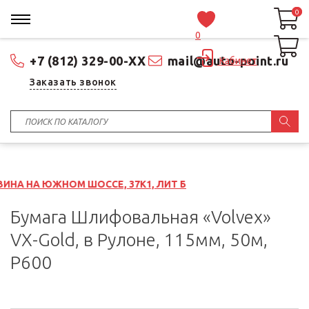
0
0
0
+7 (812) 329-00-XX
mail@auto-point.ru
Кабинет
Заказать звонок
М ШОССЕ, 37К1, ЛИТ Б
Бумага Шлифовальная «Volvex»
VX-Gold, в Рулоне, 115мм, 50м,
P600