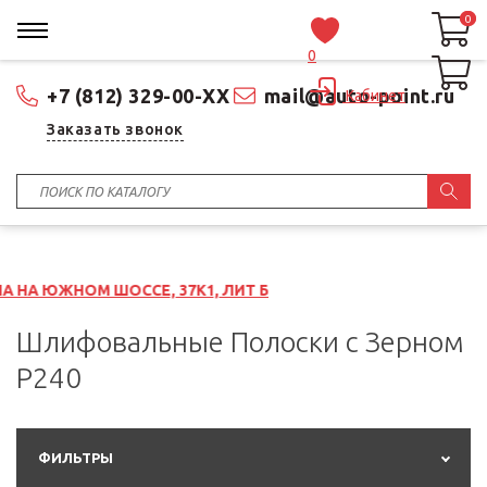
0
0
0
+7 (812) 329-00-XX
mail@auto-point.ru
Кабинет
Заказать звонок
ШОССЕ, 37К1, ЛИТ Б
Шлифовальные Полоски с Зерном
P240
ФИЛЬТРЫ