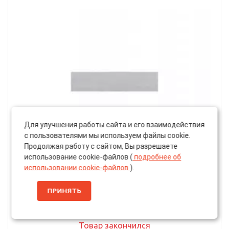
Для улучшения работы сайта и его взаимодействия
с пользователями мы используем файлы cookie.
Продолжая работу с сайтом, Вы разрешаете
использование cookie-файлов (
подробнее об
использовании cookie-файлов
).
Артикул: 34460802
Полоска Шлифовальная «Smirdex» NET 750, Сетка,
ПРИНЯТЬ
70x420мм, P240
Товар закончился