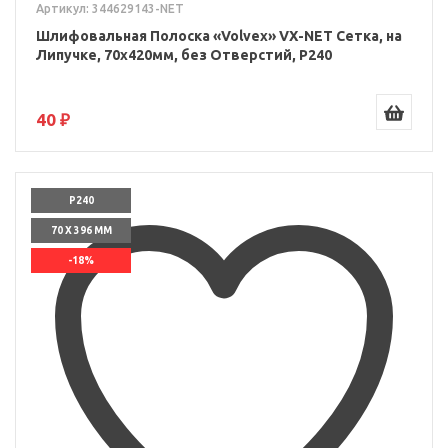
Артикул: 344629143-NET
Шлифовальная Полоска «Volvex» VX-NET Сетка, на
Липучке, 70x420мм, без Отверстий, P240
40 ₽
P240
70 X 396 ММ
-18%