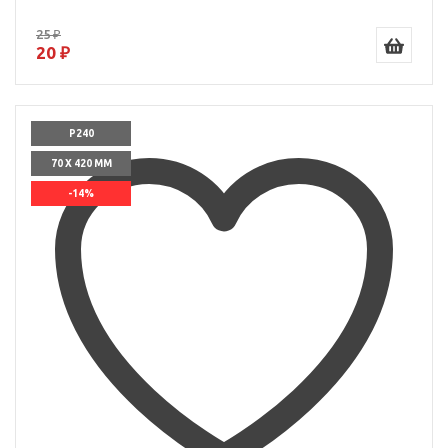
25 ₽
20 ₽
P240
70 X 420 ММ
-14%