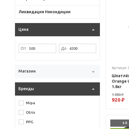
Ликвидация Некондиции
Цена
От
До
Артикул: 
Магазин
Шпатлёв
Orange 
1.8кг
Бренды
1 080 ₽
920 ₽
Mipa
Otrix
PPG
5 Л