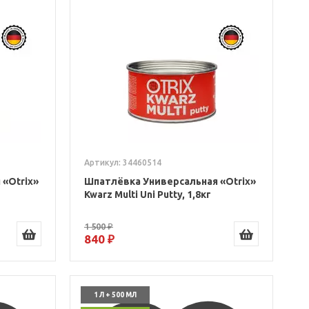
Артикул: 34460514
«Otrix»
Шпатлёвка Универсальная «Otrix»
Kwarz Multi Uni Putty, 1,8кг
1 500 ₽
840 ₽
1 Л + 500 МЛ