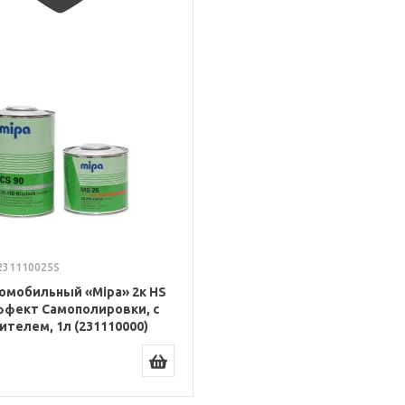
231110025S
омобильный «Mipa» 2к HS
Эффект Самополировки, с
телем, 1л (231110000)