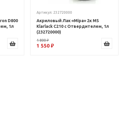
Артикул: 232720000
ron D800
Акриловый Лак «Mipa» 2к MS
лем, 1л
Klarlack C210 с Отвердителем, 1л
(232720000)
1 800 ₽
1 550 ₽