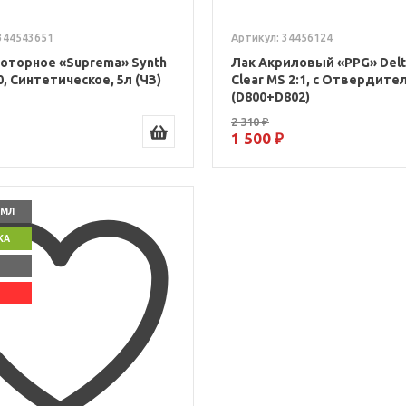
344543651
Артикул: 34456124
оторное «Suprema» Synth
Лак Акриловый «PPG» Delt
, Синтетическое, 5л (ЧЗ)
Clear MS 2:1, с Отвердите
(D800+D802)
2 310 ₽
1 500 ₽
0 МЛ
КА