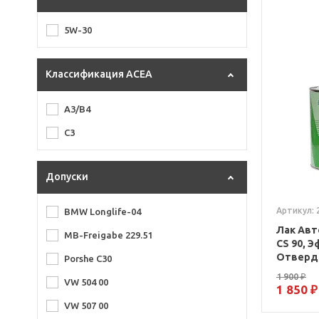
5W-30
Классификация ACEA
A3/B4
C3
Допуски
Артикул: 
BMW Longlife-04
Лак Авт
MB-Freigabe 229.51
CS 90, 
Отверди
Porshe C30
1 900 ₽
VW 504 00
1 850 ₽
VW 507 00