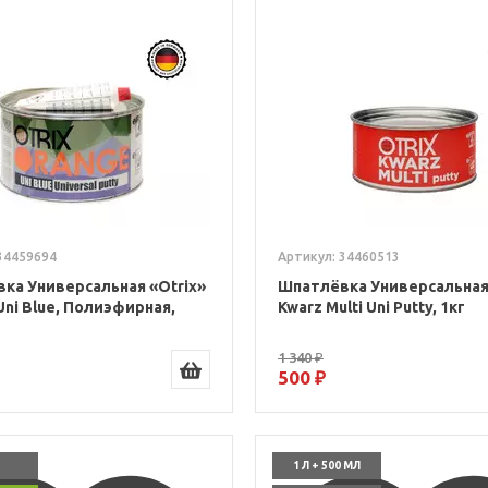
34459694
Артикул: 34460513
ка Универсальная «Otrix»
Шпатлёвка Универсальная 
Uni Blue, Полиэфирная,
Kwarz Multi Uni Putty, 1кг
1 340 ₽
500 ₽
1 Л + 500 МЛ