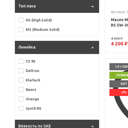
Тип лака
Артикул: 
Масло М
HS (High Solid)
RS 5W-30
MS (Medium Solid)
4 600 ₽
4 200 ₽
Линейка
CS 90
1 Л + 50
Deltron
НОВИН
Klarlack
ХИТ
Kwarz
-2%
Orange
Synth RS
Вязкость по SAE