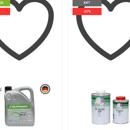
КА
ХИТ
-35%