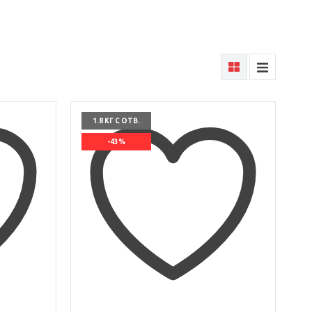
1.8 КГ С ОТВ.
-43%