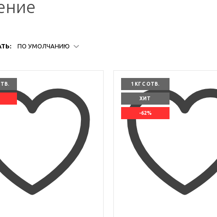
ение
ТЬ:
ПО УМОЛЧАНИЮ
ОТВ.
1 КГ С ОТВ.
ХИТ
-62%