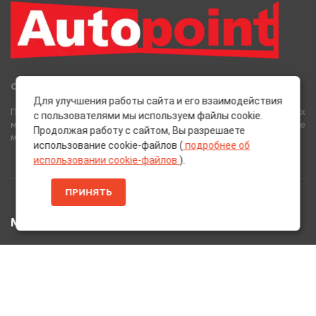
Сеть Магазинов «AutoPoint»
Для улучшения работы сайта и его взаимодействия
Полный спектр горюче-смазочных, абразивных и лакокрасочных
с пользователями мы используем файлы cookie.
материалов от лучших европейских производителей, а также
Продолжая работу с сайтом, Вы разрешаете
многое другое для вашего автомобиля.
использование cookie-файлов (
подробнее об
использовании cookie-файлов
).
ПРИНЯТЬ
МЕНЮ
Главная
Каталог Товаров
Акции
Информация