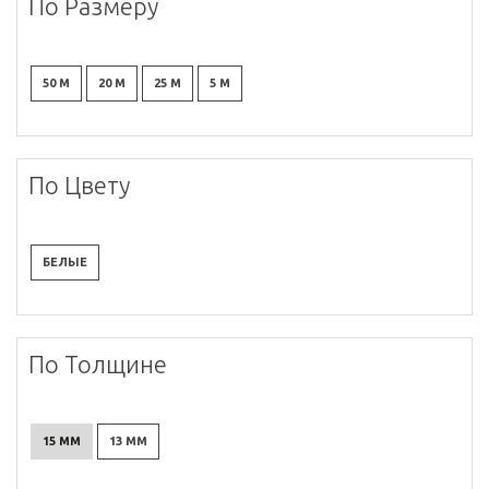
По Размеру
50 М
20 М
25 М
5 М
По Цвету
БЕЛЫЕ
По Толщине
15 ММ
13 ММ