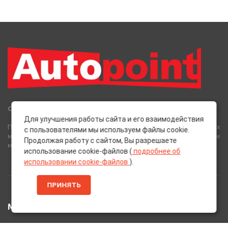
Сеть Магазинов «AutoPoint»
Для улучшения работы сайта и его взаимодействия
Полный спектр горюче-смазочных, абразивных и лакокрасочных
с пользователями мы используем файлы cookie.
материалов от лучших европейских производителей, а также
Продолжая работу с сайтом, Вы разрешаете
многое другое для вашего автомобиля.
использование cookie-файлов (
подробнее об
использовании cookie-файлов
).
ПРИНЯТЬ
МЕНЮ
Главная