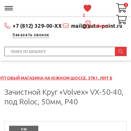
0
0
0
+7 (812) 329-00-XX
mail@auto-point.ru
Кабинет
Заказать звонок
ИНА НА ЮЖНОМ ШОССЕ, 37К1, ЛИТ Б
Зачистной Круг «Volvex» VX-50-40,
под Roloc, 50мм, P40
P40