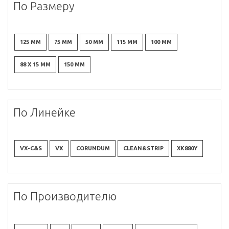
По Размеру
125 ММ
75 ММ
50 ММ
115 ММ
100 ММ
88 X 15 ММ
150 ММ
По Линейке
VX-C&S
VX
CORUNDUM
CLEAN&STRIP
XK880Y
По Производителю