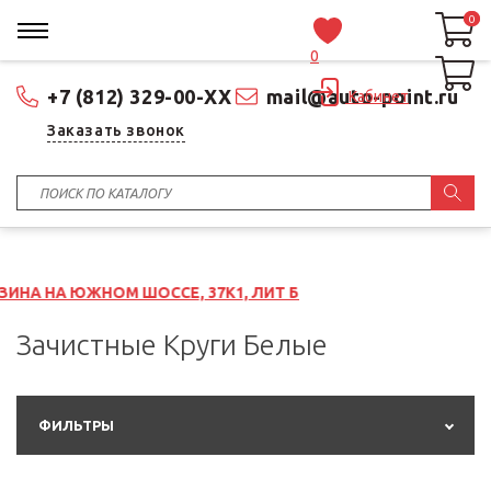
0
0
0
+7 (812) 329-00-XX
mail@auto-point.ru
Кабинет
Заказать звонок
М ШОССЕ, 37К1, ЛИТ Б
Зачистные Круги Белые
ФИЛЬТРЫ