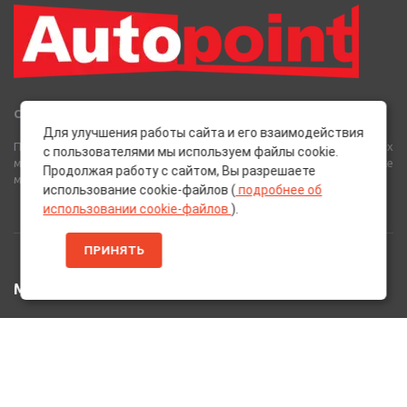
Сеть Магазинов «AutoPoint»
Для улучшения работы сайта и его взаимодействия
Полный спектр горюче-смазочных, абразивных и лакокрасочных
с пользователями мы используем файлы cookie.
материалов от лучших европейских производителей, а также
Продолжая работу с сайтом, Вы разрешаете
многое другое для вашего автомобиля.
использование cookie-файлов (
подробнее об
использовании cookie-файлов
).
ПРИНЯТЬ
МЕНЮ
Главная
Каталог Товаров
Акции
Информация