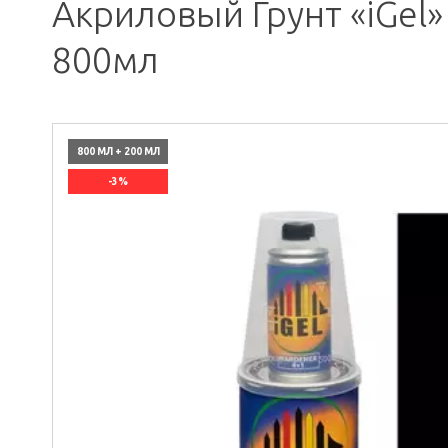
Акриловый Грунт «iGel» 
800мл
800 МЛ + 200 МЛ
-3%
`]]