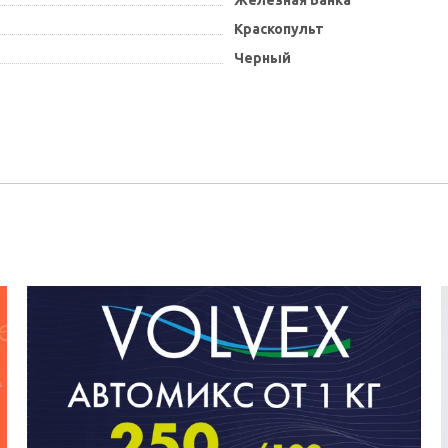
Железная Банка
Краскопульт
Черный