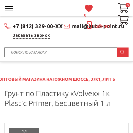
0
0
0
+7 (812) 329-00-XX
mail@auto-point.ru
Кабинет
Заказать звонок
ЗИНА НА ЮЖНОМ ШОССЕ, 37К1, ЛИТ Б
Грунт по Пластику «Volvex» 1к
Plastic Primer, Бесцветный 1 л
1 Л