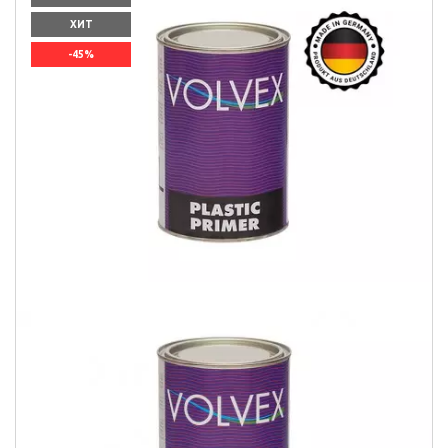
ХИТ
-45%
`]]