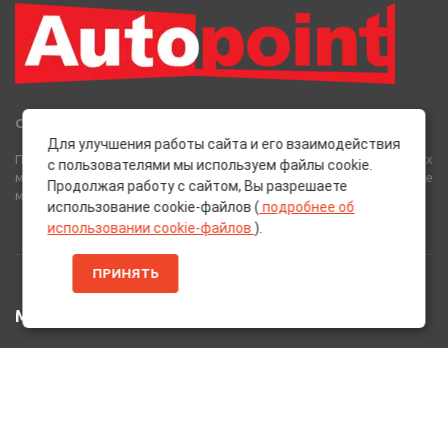
Сеть Магазинов «AutoPoint»
Для улучшения работы сайта и его взаимодействия
Полный спектр горюче-смазочных, абразивных и лакокрасочных
с пользователями мы используем файлы cookie.
материалов от лучших европейских производителей, а также
Продолжая работу с сайтом, Вы разрешаете
многое другое для вашего автомобиля.
использование cookie-файлов (
подробнее об
использовании cookie-файлов
).
ПРИНЯТЬ
МЕНЮ
Главная
Каталог Товаров
Акции
Информация