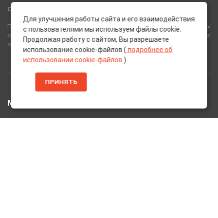
Сеть Магазинов «AutoPoint»
Для улучшения работы сайта и его взаимодействия
Полный спектр горюче-смазочных, абразивных и лакокрасочных
с пользователями мы используем файлы cookie.
материалов от лучших европейских производителей, а также
Продолжая работу с сайтом, Вы разрешаете
многое другое для вашего автомобиля.
использование cookie-файлов (
подробнее об
использовании cookie-файлов
).
ПРИНЯТЬ
МЕНЮ
Главная
Каталог Товаров
Акции
Информация
О нас
Услуги
Вакансии
Контакты