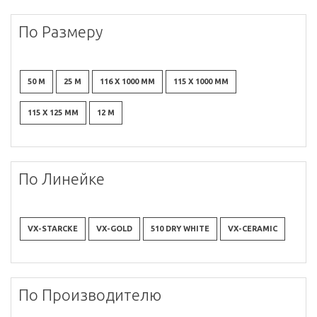
По Размеру
50 М
25 М
116 X 1000 ММ
115 X 1000 ММ
115 X 125 ММ
12 М
По Линейке
VX-STARCKE
VX-GOLD
510 DRY WHITE
VX-CERAMIC
По Производителю