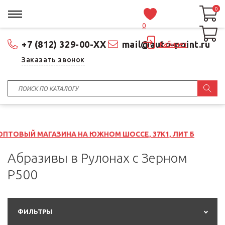
0
0
0
+7 (812) 329-00-XX
mail@auto-point.ru
Кабинет
Заказать звонок
АГАЗИНА НА ЮЖНОМ ШОССЕ, 37К1, ЛИТ Б
Абразивы в Рулонах с Зерном
P500
ФИЛЬТРЫ