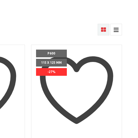
P600
115 X 125 ММ
-27%