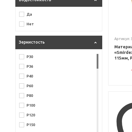
Да
Нет
Артикул: 
Зернистость
Матери
«Smirdex
P30
115мм, P
P36
P40
P60
P80
P100
P120
P150