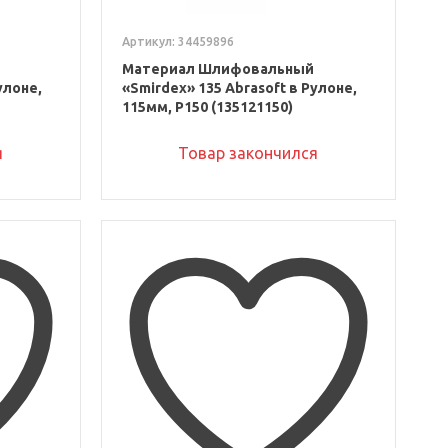
Артикул: 34459896
Материал Шлифовальный
улоне,
«Smirdex» 135 Abrasoft в Рулоне,
115мм, P150 (135121150)
я
Товар закончился