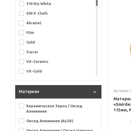
510 Dry White
630 X-Cloth
Abranet
Film
Gold
Siacar
VX-Ceramic
VX-Gold
VX-Starcke
Артикул: 
Материал
Матери
«Smirdex
Керамическое Зерно / Оксид
115мм, P
Алюминия
Оксид Алюминия (ALOX)
Оксид Алюминия / Оксид Циркона