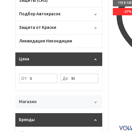
Защиты (СИЗ)
115 X 12
-27%
Подбор Автокрасок
Защита от Краски
Ликвидация Некондиции
Цена
От
До
Магазин
Бренды