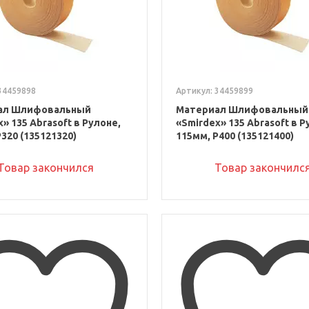
34459898
Артикул: 34459899
ал Шлифовальный
Материал Шлифовальный
» 135 Abrasoft в Рулоне,
«Smirdex» 135 Abrasoft в Р
320 (135121320)
115мм, P400 (135121400)
Товар закончился
Товар закончилс