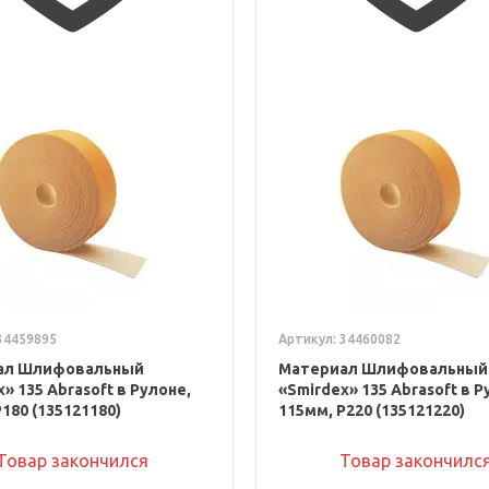
34459895
Артикул: 34460082
ал Шлифовальный
Материал Шлифовальный
» 135 Abrasoft в Рулоне,
«Smirdex» 135 Abrasoft в Р
180 (135121180)
115мм, P220 (135121220)
Товар закончился
Товар закончилс