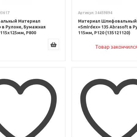
93617
Артикул: 34459894
альный Материал
Материал Шлифовальный
» в Рулоне, Бумажная
«Smirdex» 135 Abrasoft в Р
 115x125мм, P800
115мм, P120 (135121120)
Товар закончилс