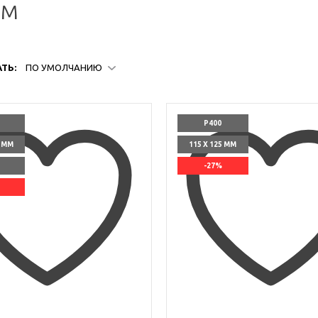
 м
ТЬ:
ПО УМОЛЧАНИЮ
P400
5 ММ
115 X 125 ММ
-27%