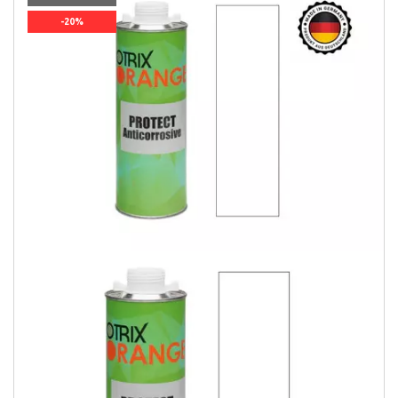
-20%
`]]