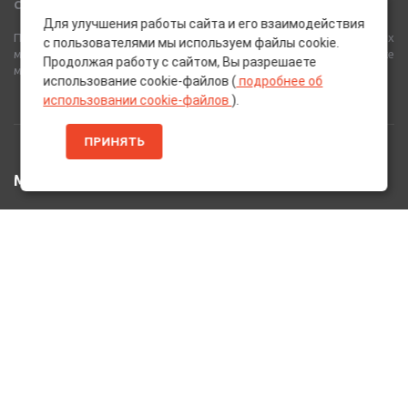
Сеть Магазинов «AutoPoint»
Для улучшения работы сайта и его взаимодействия
Полный спектр горюче-смазочных, абразивных и лакокрасочных
с пользователями мы используем файлы cookie.
материалов от лучших европейских производителей, а также
Продолжая работу с сайтом, Вы разрешаете
многое другое для вашего автомобиля.
использование cookie-файлов (
подробнее об
использовании cookie-файлов
).
ПРИНЯТЬ
МЕНЮ
Главная
Каталог Товаров
Акции
Информация
О нас
Услуги
Вакансии
Контакты