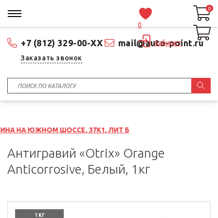
0
0
0
+7 (812) 329-00-XX
mail@auto-point.ru
Кабинет
Заказать звонок
 ШОССЕ, 37К1, ЛИТ Б
Антигравий «Otrix» Orange
Anticorrosive, Белый, 1кг
1 КГ