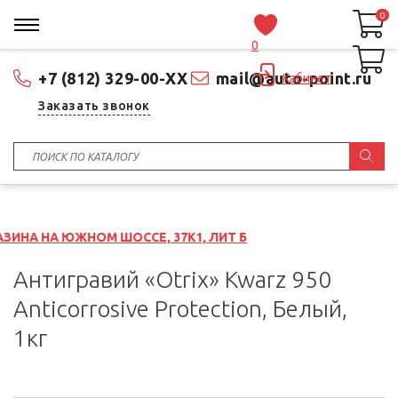
0
0
0
+7 (812) 329-00-XX
mail@auto-point.ru
Кабинет
Заказать звонок
ОМ ШОССЕ, 37К1, ЛИТ Б
Антигравий «Otrix» Kwarz 950
Anticorrosive Protection, Белый,
1кг