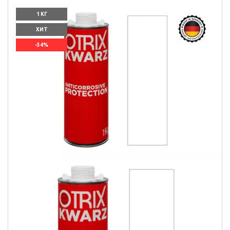
1 КГ
ХИТ
-34%
`]]