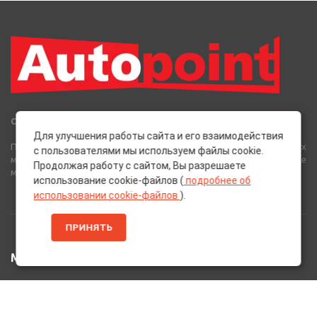
Сеть Магазинов «AutoPoint»
Для улучшения работы сайта и его взаимодействия
Полный спектр горюче-смазочных, абразивных и лакокрасочных
с пользователями мы используем файлы cookie.
материалов от лучших европейских производителей, а также
Продолжая работу с сайтом, Вы разрешаете
многое другое для вашего автомобиля.
использование cookie-файлов (
подробнее об
использовании cookie-файлов
).
ПРИНЯТЬ
МЕНЮ
Главная
Каталог Товаров