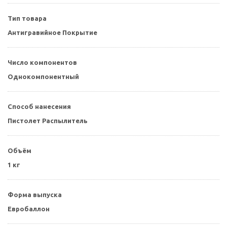
Тип товара
Антигравийное Покрытие
Число компонентов
Однокомпонентный
Способ нанесения
Пистолет Распылитель
Объём
1 кг
Форма выпуска
Евробаллон