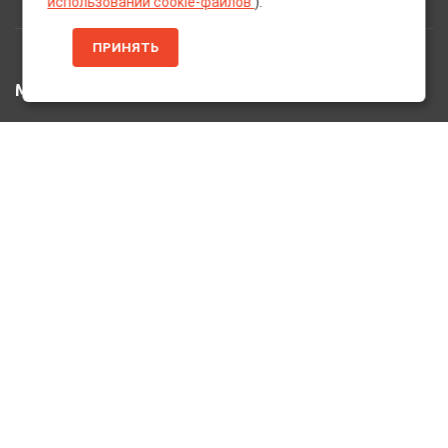
использовании cookie-файлов
).
ПРИНЯТЬ
МЕНЮ
Главная
Каталог Товаров
Акции
Информация
О нас
Услуги
Вакансии
Контакты
ДОПОЛНИТЕЛЬНО
Оплата и Доставка