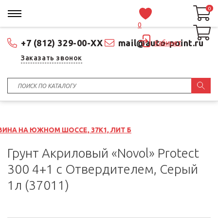
0
0
0
+7 (812) 329-00-XX
mail@auto-point.ru
Кабинет
Заказать звонок
М ШОССЕ, 37К1, ЛИТ Б
Грунт Акриловый «Novol» Protect
300 4+1 с Отвердителем, Серый
1л (37011)