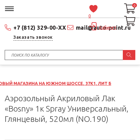
0
0
0
+7 (812) 329-00-XX
mail@auto-point.ru
Кабинет
Заказать звонок
НА НА ЮЖНОМ ШОССЕ, 37К1, ЛИТ Б
Аэрозольный Акриловый Лак
«Bosny» 1к Spray Универсальный,
Глянцевый, 520мл (NO.190)