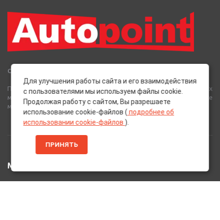
Сеть Магазинов «AutoPoint»
Для улучшения работы сайта и его взаимодействия
Полный спектр горюче-смазочных, абразивных и лакокрасочных
с пользователями мы используем файлы cookie.
материалов от лучших европейских производителей, а также
Продолжая работу с сайтом, Вы разрешаете
многое другое для вашего автомобиля.
использование cookie-файлов (
подробнее об
использовании cookie-файлов
).
ПРИНЯТЬ
МЕНЮ
Главная
Каталог Товаров
Акции