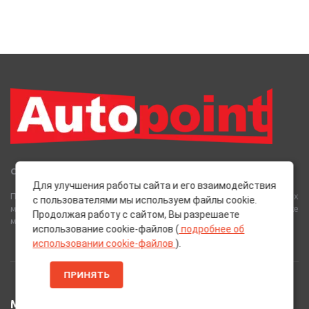
Сеть Магазинов «AutoPoint»
Для улучшения работы сайта и его взаимодействия
Полный спектр горюче-смазочных, абразивных и лакокрасочных
с пользователями мы используем файлы cookie.
материалов от лучших европейских производителей, а также
Продолжая работу с сайтом, Вы разрешаете
многое другое для вашего автомобиля.
использование cookie-файлов (
подробнее об
использовании cookie-файлов
).
ПРИНЯТЬ
МЕНЮ