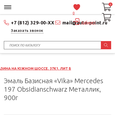
0
0
0
+7 (812) 329-00-XX
mail@auto-point.ru
Кабинет
Заказать звонок
НОМ ШОССЕ, 37К1, ЛИТ Б
Эмаль Базисная «Vika» Mercedes
197 Obsidianschwarz Металлик,
900г