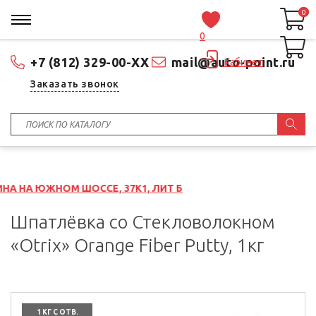
0
0
0
+7 (812) 329-00-XX
mail@auto-point.ru
Кабинет
Заказать звонок
ШОССЕ, 37К1, ЛИТ Б
Шпатлёвка со Стекловолокном
«Otrix» Orange Fiber Putty, 1кг
1 КГ С ОТВ.