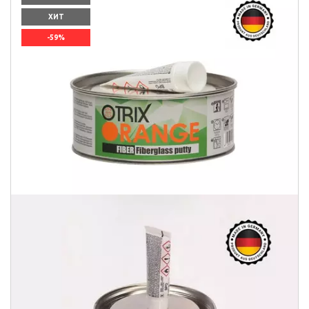
ХИТ
-59%
`]]