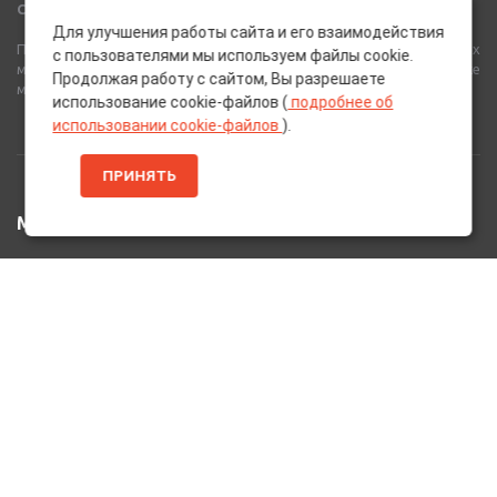
Сеть Магазинов «AutoPoint»
Для улучшения работы сайта и его взаимодействия
Полный спектр горюче-смазочных, абразивных и лакокрасочных
с пользователями мы используем файлы cookie.
материалов от лучших европейских производителей, а также
Продолжая работу с сайтом, Вы разрешаете
многое другое для вашего автомобиля.
использование cookie-файлов (
подробнее об
использовании cookie-файлов
).
ПРИНЯТЬ
МЕНЮ
Главная
Каталог Товаров
Акции
Информация
О нас
Услуги
Вакансии
Контакты