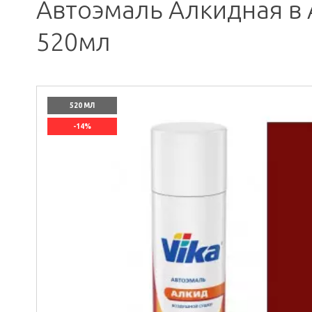
Автоэмаль Алкидная в 
520мл
520 МЛ
-14%
`]]