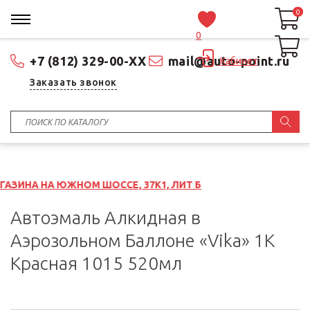
0
0
0
+7 (812) 329-00-XX
mail@auto-point.ru
Кабинет
Заказать звонок
ЖНОМ ШОССЕ, 37К1, ЛИТ Б
Автоэмаль Алкидная в
Аэрозольном Баллоне «Vika» 1K
Красная 1015 520мл