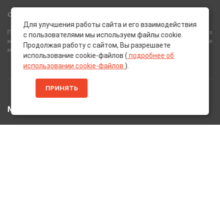
Сеть Магазинов «AutoPoint»
Для улучшения работы сайта и его взаимодействия
Полный спектр горюче-смазочных, абразивных и лакокрасочных
с пользователями мы используем файлы cookie.
материалов от лучших европейских производителей, а также
Продолжая работу с сайтом, Вы разрешаете
многое другое для вашего автомобиля.
использование cookie-файлов (
подробнее об
использовании cookie-файлов
).
ПРИНЯТЬ
МЕНЮ
Главная
Каталог Товаров
Акции
Информация
О нас
Услуги
Вакансии
Контакты