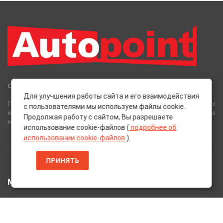
Сеть Магазинов «AutoPoint»
Для улучшения работы сайта и его взаимодействия
Полный спектр горюче-смазочных, абразивных и лакокрасочных
с пользователями мы используем файлы cookie.
материалов от лучших европейских производителей, а также
Продолжая работу с сайтом, Вы разрешаете
многое другое для вашего автомобиля.
использование cookie-файлов (
подробнее об
использовании cookie-файлов
).
ПРИНЯТЬ
МЕНЮ
Главная
Каталог Товаров