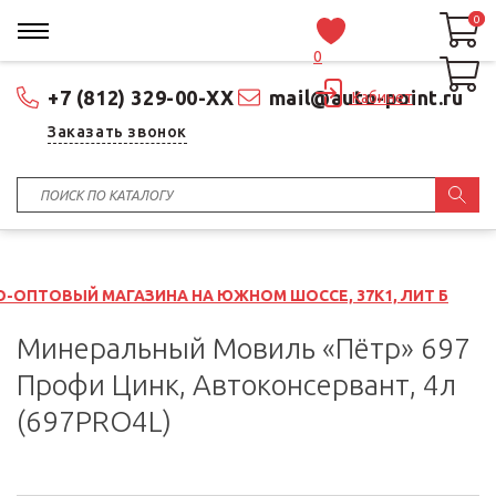
0
0
0
+7 (812) 329-00-XX
mail@auto-point.ru
Кабинет
Заказать звонок
ГАЗИНА НА ЮЖНОМ ШОССЕ, 37К1, ЛИТ Б
Минеральный Мовиль «Пётр» 697
Профи Цинк, Автоконсервант, 4л
(697PRO4L)