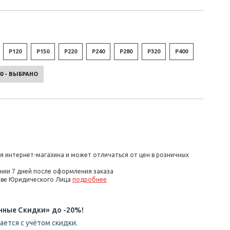
P120
P150
P220
P240
P280
P320
P400
80 - ВЫБРАНО
я интернет-магазина и может отличаться от цен в розничных
нии 7 дней после оформления заказа
стве Юридического Лица
подробнее
нные Скидки» до -20%!
ется с учётом скидки.