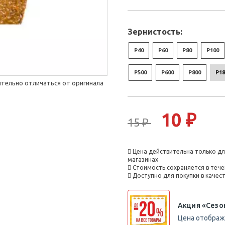
Зернистость:
P40
P60
P80
P100
P500
P600
P800
P1
тельно отличаться от оригинала
10 ₽
15 ₽
Цена действительна только дл
магазинах
Стоимость сохраняется в тече
Доступно для покупки в каче
Акция «Сезо
Цена отобража