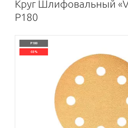
Круг Шлифовальный «Vol
P180
P180
-33%
`]]