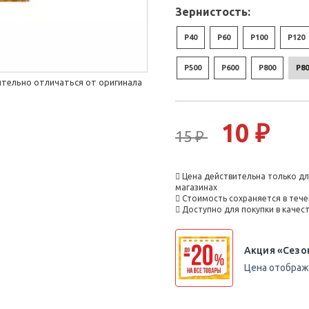
Зернистость:
P40
P60
P100
P120
P500
P600
P800
P8
тельно отличаться от оригинала
10 ₽
15 ₽
Цена действительна только дл
магазинах
Стоимость сохраняется в тече
Доступно для покупки в каче
Акция «Сезо
Цена отобража