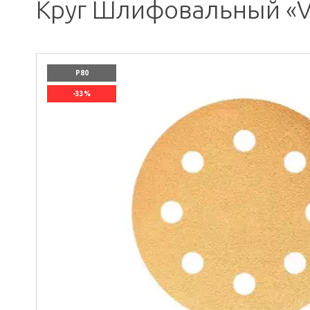
Круг Шлифовальный «Vol
P80
-33%
`]]