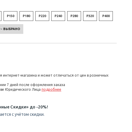
P150
P180
P220
P240
P280
P320
P400
0 - ВЫБРАНО
я интернет-магазина и может отличаться от цен в розничных
нии 7 дней после оформления заказа
стве Юридического Лица
подробнее
нные Скидки» до -20%!
ется с учётом скидки.