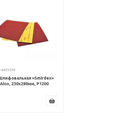
34459290
Шлифовальная «Smirdex»
Alox, 230x280мм, P1200