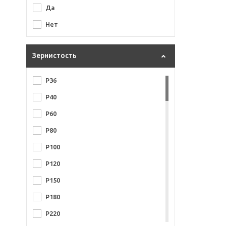
Да
Нет
Зернистость
P36
P40
P60
P80
P100
P120
P150
P180
P220