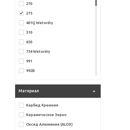
270
275
401Q Wetordry
510
650
734 Wetordry
991
992B
Abranet
B312T Gold
Материал
D332 WaterProof
Карбид Кремния
Ecowet
Керамическое Зерно
Gold
Оксид Алюминия (ALOX)
SiaDrive