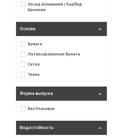
Оксид Алюминия / Карбид
SiaWat
Кремния
VX-Ceramic
Основа
VX-Red
WPF
Бумага
Латексированная Бумага
Сетка
Ткань
Форма выпуска
Без Упаковки
Водостойкость