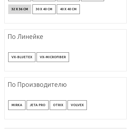
32 X 36 СМ
30 X 40 СМ
40 X 40 СМ
По Линейке
VX-BLUETEX
VX-MICROFIBER
По Производителю
MIRKA
JETA PRO
OTRIX
VOLVEX