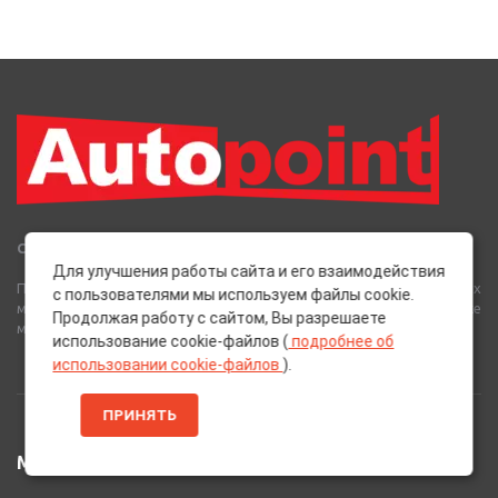
Сеть Магазинов «AutoPoint»
Для улучшения работы сайта и его взаимодействия
Полный спектр горюче-смазочных, абразивных и лакокрасочных
с пользователями мы используем файлы cookie.
материалов от лучших европейских производителей, а также
Продолжая работу с сайтом, Вы разрешаете
многое другое для вашего автомобиля.
использование cookie-файлов (
подробнее об
использовании cookie-файлов
).
ПРИНЯТЬ
МЕНЮ