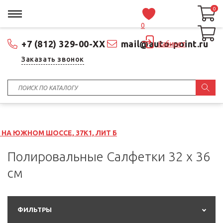
0
0
0
+7 (812) 329-00-XX
mail@auto-point.ru
Кабинет
Заказать звонок
, 37К1, ЛИТ Б
Полировальные Салфетки 32 x 36
см
ФИЛЬТРЫ