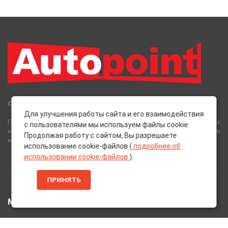
Сеть Магазинов «AutoPoint»
Для улучшения работы сайта и его взаимодействия
Полный спектр горюче-смазочных, абразивных и лакокрасочных
с пользователями мы используем файлы cookie.
материалов от лучших европейских производителей, а также
Продолжая работу с сайтом, Вы разрешаете
многое другое для вашего автомобиля.
использование cookie-файлов (
подробнее об
использовании cookie-файлов
).
ПРИНЯТЬ
МЕНЮ
Главная