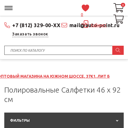
0
0
0
+7 (812) 329-00-XX
mail@auto-point.ru
Кабинет
Заказать звонок
ЗИНА НА ЮЖНОМ ШОССЕ, 37К1, ЛИТ Б
Полировальные Салфетки 46 x 92
см
ФИЛЬТРЫ