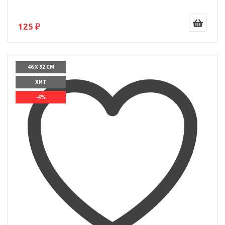
125 ₽
46 X 92 СМ
ХИТ
-4%