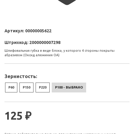
Артикул:
00000005622
Штрихкод:
2000000007298
Шлифовальная губка в виде блока, у которого 4 стороны покрыты
абразивом (Оксид алюминия ОА)
Зернистость:
P60
P150
P220
P100 - ВЫБРАНО
125 ₽