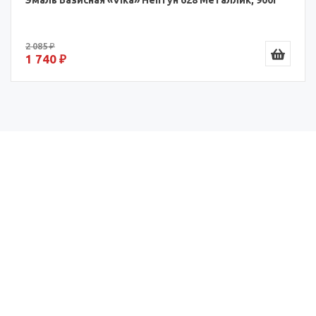
Эмаль Базисная «Vika» Нептун 628 Металлик, 900г
2 085 ₽
1 740 ₽