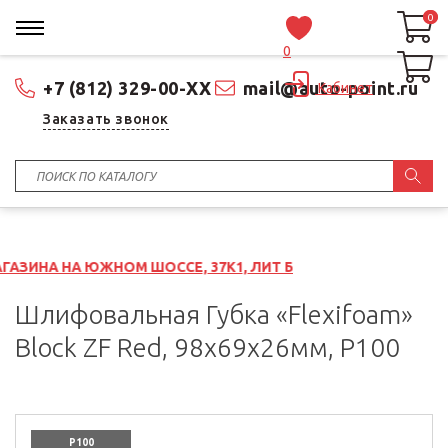
0
0
0
+7 (812) 329-00-XX
mail@auto-point.ru
Кабинет
Заказать звонок
НОМ ШОССЕ, 37К1, ЛИТ Б
Шлифовальная Губка «Flexifoam»
Block ZF Red, 98x69x26мм, P100
P100