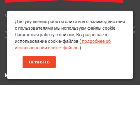
Сеть Магазинов «AutoPoint»
Для улучшения работы сайта и его взаимодействия
Полный спектр горюче-смазочных, абразивных и лакокрасочных
с пользователями мы используем файлы cookie.
материалов от лучших европейских производителей, а также
Продолжая работу с сайтом, Вы разрешаете
многое другое для вашего автомобиля.
использование cookie-файлов (
подробнее об
использовании cookie-файлов
).
ПРИНЯТЬ
МЕНЮ
Главная
Каталог Товаров
Акции
Информация
О нас
Услуги
Вакансии