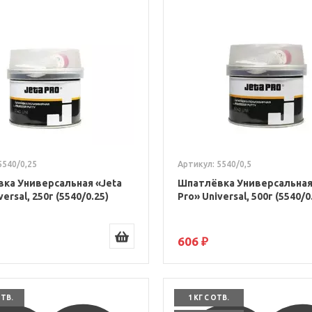
5540/0,25
Артикул: 5540/0,5
ка Универсальная «Jeta
Шпатлёвка Универсальная
versal, 250г (5540/0.25)
Pro» Universal, 500г (5540/0
606 ₽
ОТВ.
1 КГ С ОТВ.