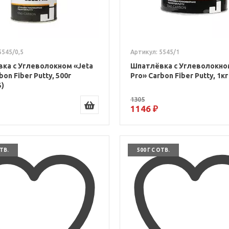
5545/0,5
Артикул: 5545/1
ка с Углеволокном «Jeta
Шпатлёвка с Углеволокно
bon Fiber Putty, 500г
Pro» Carbon Fiber Putty, 1кг
5)
1305
1146 ₽
ОТВ.
500 Г С ОТВ.