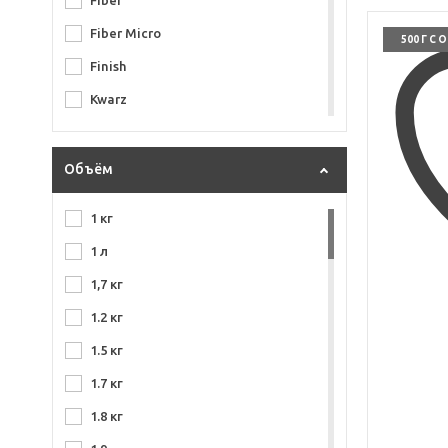
Fiber
Fiber Micro
500 Г С 
Finish
Kwarz
Light
Magnum
Объём
Micro
1 кг
Multi
1 л
Nitro
1,7 кг
Orange
1.2 кг
Platinum
1.5 кг
Plus 710
1.7 кг
Plus 720
1.8 кг
RS110