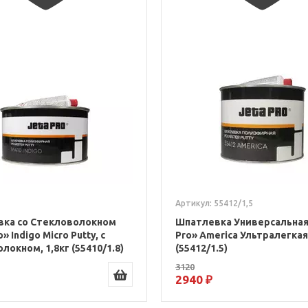
Артикул: 55412/1,5
ка со Стекловолокном
Шпатлевка Универсальная
» Indigo Micro Putty, с
Pro» America Ультралегкая,
окном, 1,8кг (55410/1.8)
(55412/1.5)
3120
2940 ₽