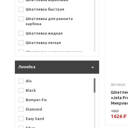
TIER
Шпатлевка быстрая
Volvex
Шпатлевка для ремонта
карбона
Шпатлевка жидкая
Шпатлевка легкая
Шпатлевка мелкодисперсная
Шпатлевка мягкая
Линейка
Шпатлевка отделочная
Шпатлевка по пластику
Alu
Артикул:
Шпатлевка с алюминием
Black
Шпатлев
«Jeta Pro
Шпатлевка со стекловолокном
Bumper-Fix
Микровол
Шпатлевка с углеволокном
Diamond
1805
1626 ₽
Шпатлевка универсальная
Easy Sand