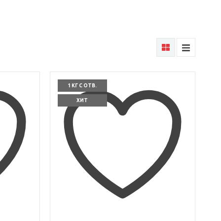
1 КГ С ОТВ.
ХИТ