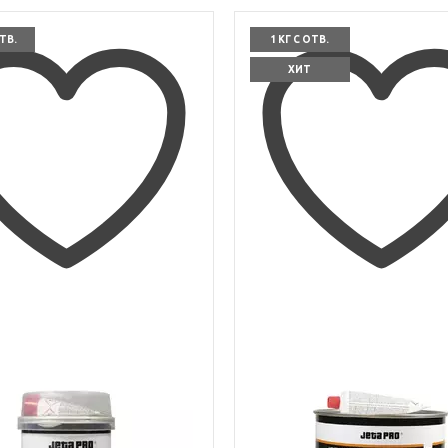
ОТВ.
1 КГ С ОТВ.
ХИТ