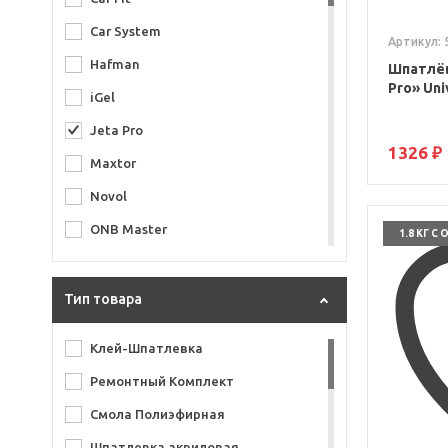
Car System
Артикул: 
Hafman
Шпатлёв
Pro» Univ
iGel
Jeta Pro
1326 ₽
Maxtor
Novol
ONB Master
1.8 КГ С 
Otrix
Quickline
Тип товара
Rand
Клей-Шпатлевка
Reoflex
Ремонтный Комплект
Roberlo
Смола Полиэфирная
Smoolad
Шпатлевка акриловая