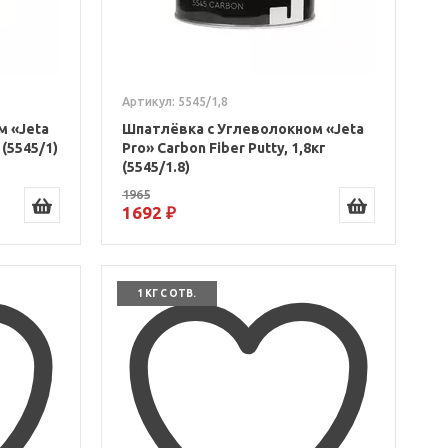
Артикул: 5545/1,8
м «Jeta
Шпатлёвка с Углеволокном «Jeta
 (5545/1)
Pro» Carbon Fiber Putty, 1,8кг
(5545/1.8)
1965
1692 ₽
1 КГ С ОТВ.