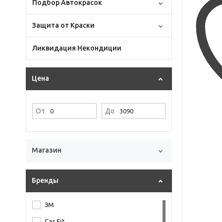
Подбор Автокрасок
Защита от Краски
Ликвидация Некондиции
Цена
От
До
Магазин
Бренды
3M
Car Fit