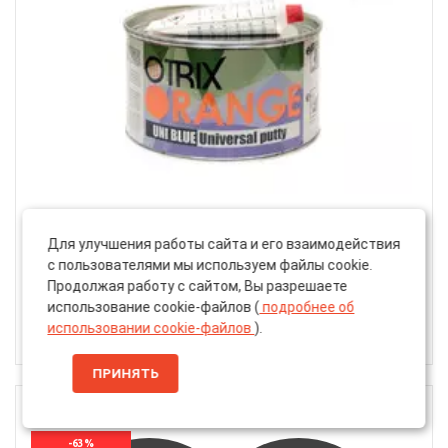
Артикул: 34459694
Для улучшения работы сайта и его взаимодействия
Шпатлёвка Универсальная «Otrix» Orange Uni Blue,
с пользователями мы используем файлы cookie.
Полиэфирная, 1.8кг
Продолжая работу с сайтом, Вы разрешаете
использование cookie-файлов (
подробнее об
1 080 ₽
использовании cookie-файлов
).
920 ₽
ПРИНЯТЬ
200 Г С ОТВ.
-63%