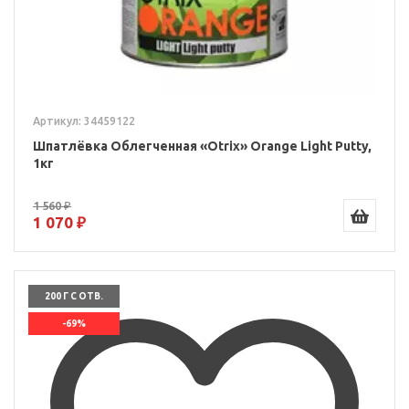
Артикул: 34459122
Шпатлёвка Облегченная «Otrix» Orange Light Putty,
1кг
1 560 ₽
1 070 ₽
200 Г С ОТВ.
-69%