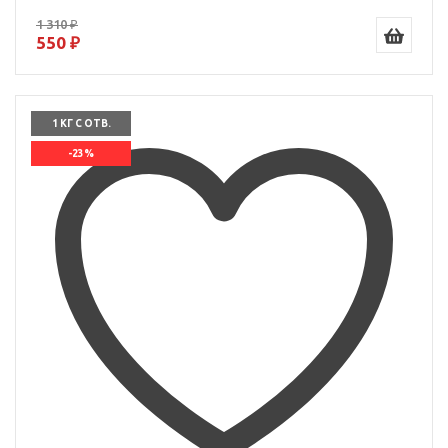
1 310 ₽
550 ₽
1 КГ С ОТВ.
-23%