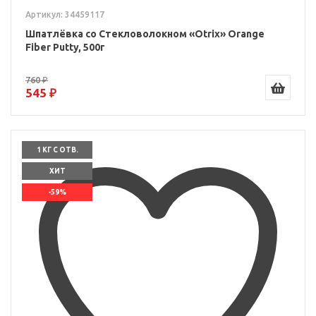
Артикул: 34459117
Шпатлёвка со Стекловолокном «Otrix» Orange
Fiber Putty, 500г
760 ₽
545 ₽
1 КГ С ОТВ.
ХИТ
-59%