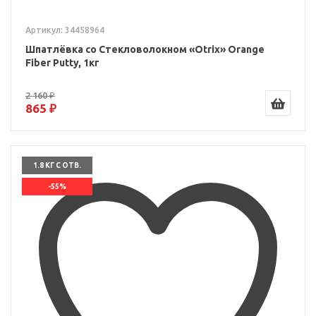
Артикул: 34458964
Шпатлёвка со Стекловолокном «Otrix» Orange
Fiber Putty, 1кг
2 160 ₽
865 ₽
1.8 КГ С ОТВ.
-55%