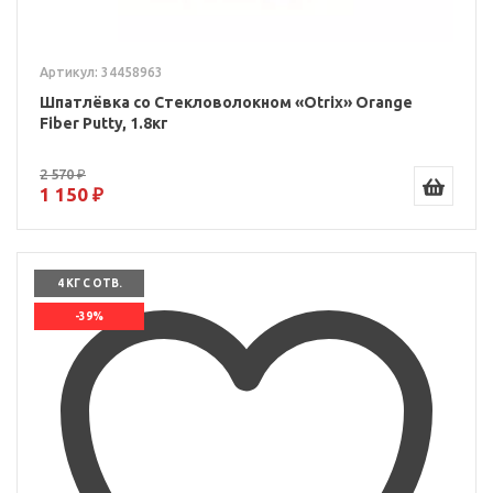
Артикул: 34458963
Шпатлёвка со Стекловолокном «Otrix» Orange
Fiber Putty, 1.8кг
2 570 ₽
1 150 ₽
4 КГ С ОТВ.
-39%