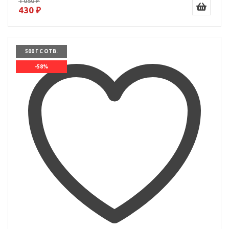
1 050 ₽
430 ₽
500 Г С ОТВ.
-58%