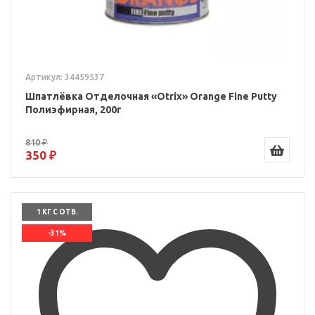
Артикул: 34459537
Шпатлёвка Отделочная «Otrix» Orange Fine Putty
Полиэфирная, 200г
810 ₽
350 ₽
1 КГ С ОТВ.
-31%