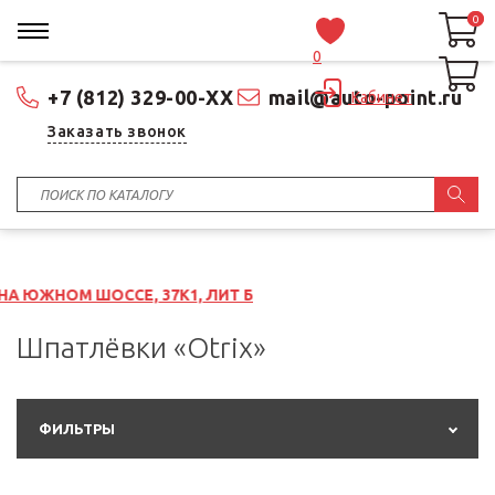
0
0
0
+7 (812) 329-00-XX
mail@auto-point.ru
Кабинет
Заказать звонок
Е, 37К1, ЛИТ Б
Шпатлёвки «Otrix»
ФИЛЬТРЫ