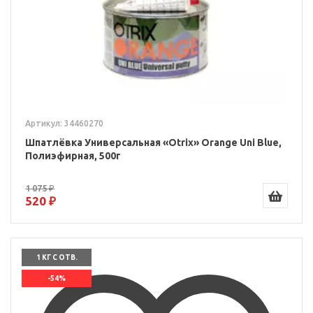
Артикул: 34460270
Шпатлёвка Универсальная «Otrix» Orange Uni Blue,
Полиэфирная, 500г
1 075 ₽
520 ₽
1 КГ С ОТВ.
-54%