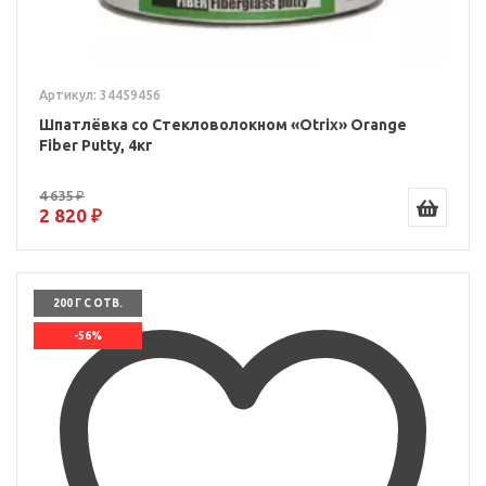
Артикул: 34459456
Шпатлёвка со Стекловолокном «Otrix» Orange
Fiber Putty, 4кг
4 635 ₽
2 820 ₽
200 Г С ОТВ.
-56%