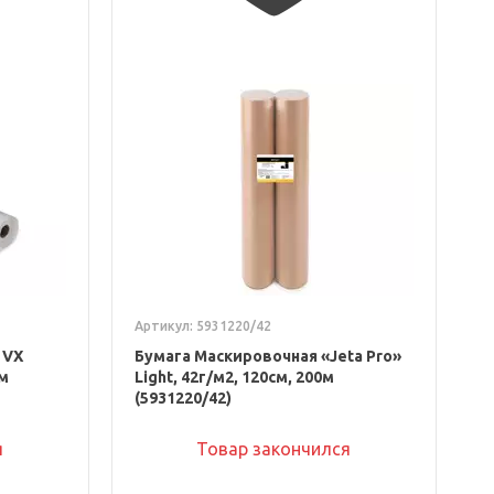
Артикул: 5931220/42
 VX
Бумага Маскировочная «Jeta Pro»
0м
Light, 42г/м2, 120см, 200м
(5931220/42)
я
Товар закончился