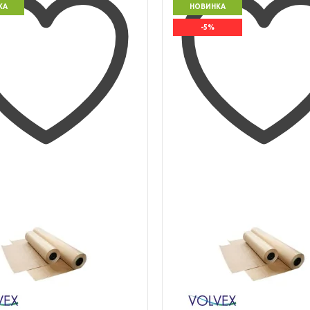
КА
НОВИНКА
-5%