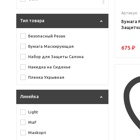
Rand
Артикул:
RoxelPro
Тип товара
Бумага 
Защитна
Volvex
Безопасный Резак
Бумага Маскирующая
675 ₽
Набор для Защиты Салона
Накидка на Сиденье
Пленка Укрывная
Линейка
Light
MaF
Maskopri