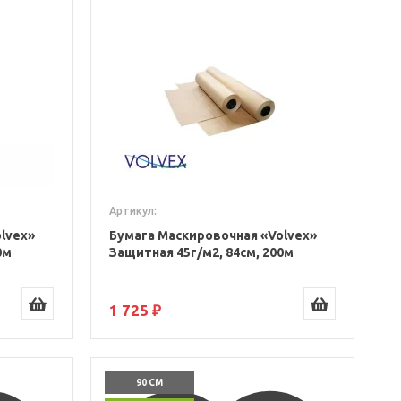
Артикул:
lvex»
Бумага Маскировочная «Volvex»
0м
Защитная 45г/м2, 84см, 200м
1 725 ₽
90 СМ