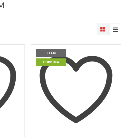
м
84 СМ
НОВИНКА