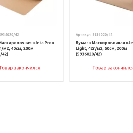
5934020/42
Артикул: 5936020/42
Маскировочная «Jeta Pro»
Бумага Маскировочная «Je
2г/м2, 40см, 200м
Light, 42г/м2, 60см, 200м
/42)
(5936020/42)
Товар закончился
Товар закончилс