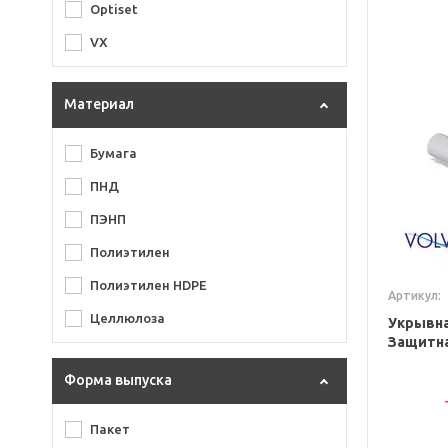
Optiset
VX
Материал
Бумага
ПНД
ПЭНП
Полиэтилен
Полиэтилен HDPE
Артикул:
Целлюлоза
Укрывна
Защитна
Форма выпуска
Пакет