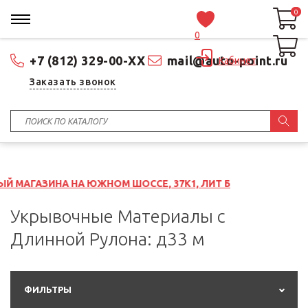
0
0
0
+7 (812) 329-00-XX
mail@auto-point.ru
Кабинет
Заказать звонок
А ЮЖНОМ ШОССЕ, 37К1, ЛИТ Б
Укрывочные Материалы с
Длинной Рулона: д33 м
ФИЛЬТРЫ